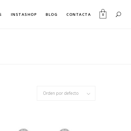
S
INSTASHOP
BLOG
CONTACTA
0
Orden por defecto