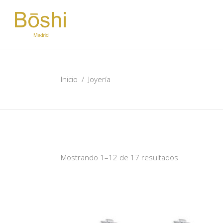
Inicio
/
Joyería
Mostrando 1–12 de 17 resultados