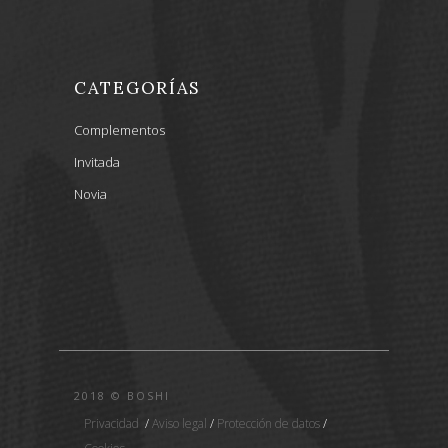
CATEGORÍAS
Complementos
Invitada
Novia
2018 © BOSHI
Privacidad
/
Aviso legal
/
Protección de datos
/