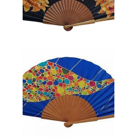
105,00
€
ABANICO DE SEDA PINTADO
A MANO DE MADERA DE
PERAL PULIDO
85,90
€