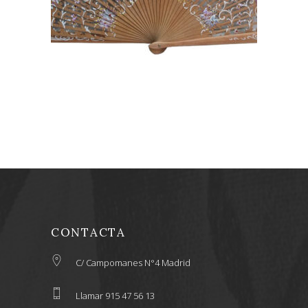
22,20
€
CONTACTA
C/ Campomanes N°4 Madrid
Llamar 915 47 56 13