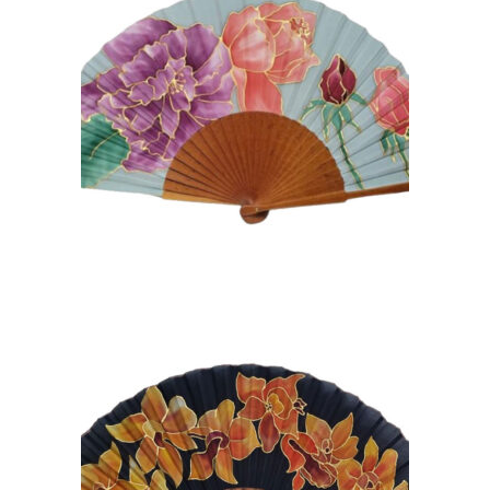
ABANICOS ARTESANALES
DE SEDA Y PERAL PULIDO
HECHOS A MANO. MA38
105,00
€
ABANICO DE SEDA CON
FLORES MOSTAZA
PINTADAS A MANO