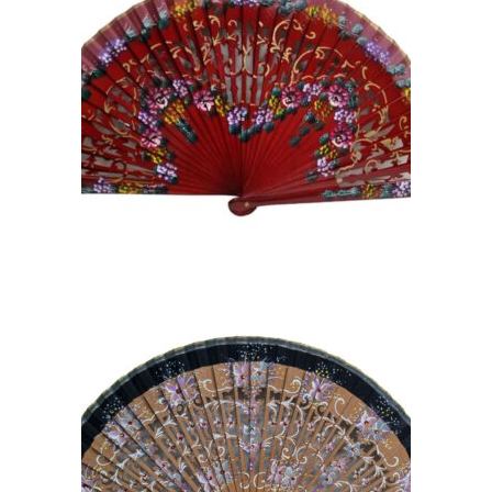
ABANICO GRANATE DE
SICOMORO CALADO
PINTADO CON
DECORACIÓN FLORAL
10,50
€
ABANICOS DE MADERA DE
SICOMORO CALADA
HECHOS Y PINTADOS A
MANO