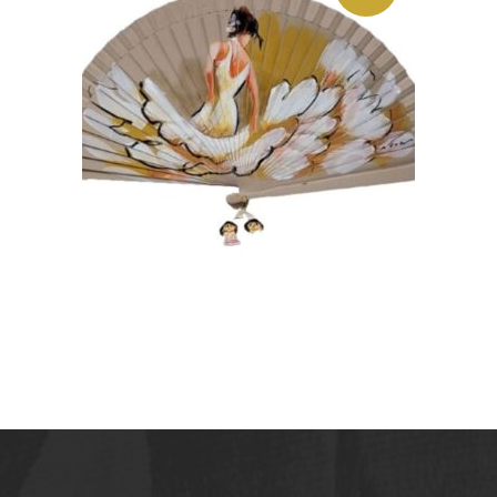
ABANICO DE DISEÑO
BAILARINA VESTIDO
BLANCO
28,00
€
LEER MÁS