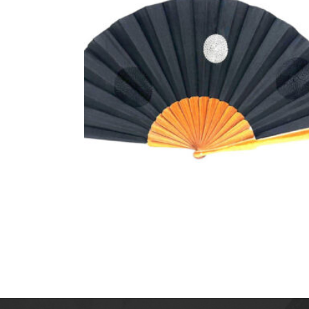
ABANICO ARTESANAL DE
LUNARES BORDADOS EN HILO 
MADERA DE BOKAPI
41,20
€