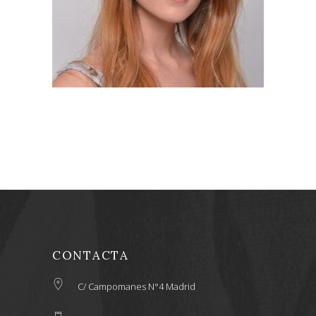
90,00
€
CONTACTA
C/ Campomanes N°4 Madrid