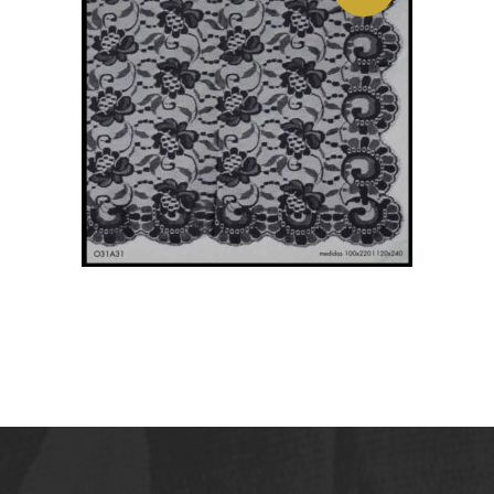
MANTILLA ESPAÑOLA
COLOR BLANCO. 120CM X
240CM
90,80
€
LEER MÁS