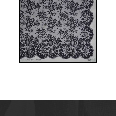
MANTILLA ESPAÑOLA EN
COLOR NEGRO. 120CM X
240CM
171,90
€