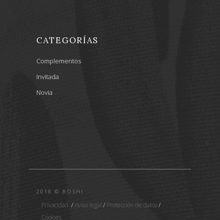
CATEGORÍAS
Complementos
Invitada
Novia
2018 © BOSHI
Privacidad
/
Aviso legal
/
Protección de datos
/
Cookies