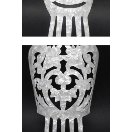
43,40
€
PEINETA ALTA DE NACAR
PARA NOVIAS
37,61
€