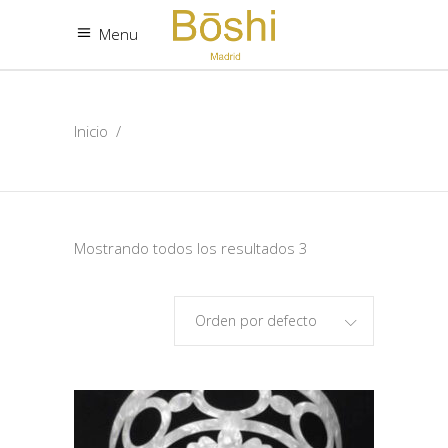
Menu
Inicio
/
Mostrando todos los resultados 3
Orden por defecto