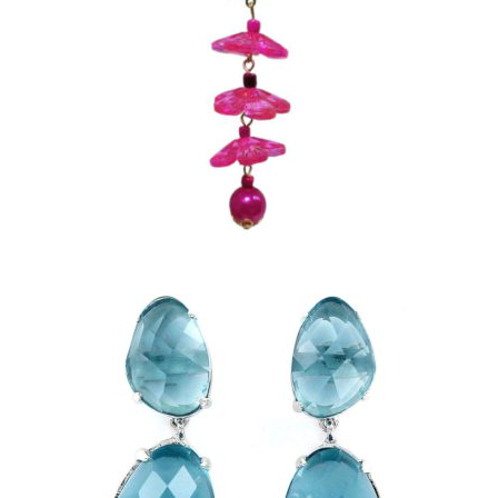
PENDIENTES CON
FLORECITAS DE PLASTICO
EN FUCSIA
15,00
€
PENDIENTES DE PLATA
CON DOS PIEDRAS
AGUAMARINA
IRREGULARES