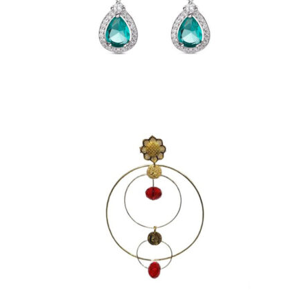
CIRCONITAS
45,00
€
PENDIENTES GRANDES DE
AROS CON BOLITAS ROJAS
15,00
€