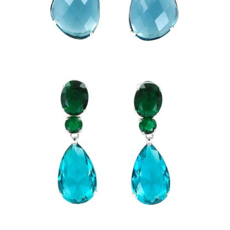
47,25
€
PENDIENTES DE PIEDRA
VERDE Y AGUAMARINA
FACETADO CON GARRAS
34,00
€