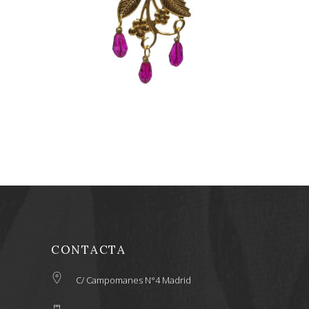
15,00
€
CONTACTA
C/ Campomanes N°4 Madrid