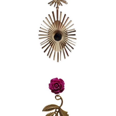
PENDIENTES DORADOS
OVALADOS CON RAYOS Y
PIEDRA NEGRA
20,00
€
PENDIENTES RAMA
DORADA ROSA Y LÁGRIMAS
FUCSIA