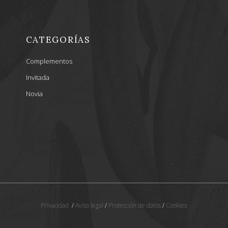
CATEGORÍAS
Complementos
Invitada
Novia
Privacidad
/
Aviso legal
/
Protección de datos
/
Cookies