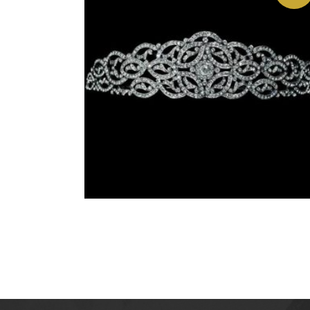
DIADEMA TIARA DE PLATA CO
CRISTALES SWAROVSKI.
MODELO TRIANA
387,20
€
LEER MÁS