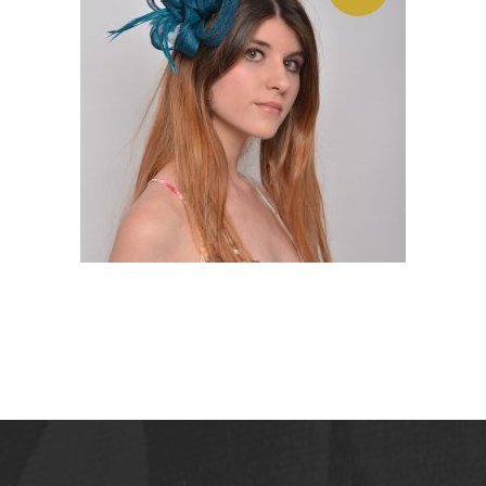
JULIA. TOCADO DE
SINAMAY CON PLUMAS
AZUL PETROLEO
35,01
€
LEER MÁS