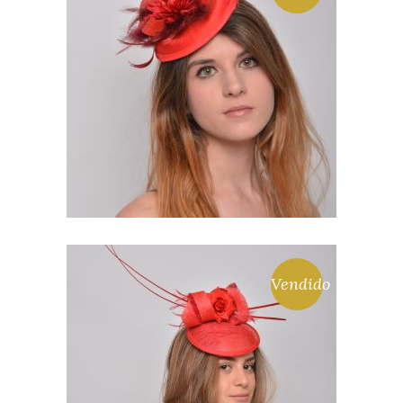
EVA. FLOR PLUMAS Y
BUCLE DE SINAMAY
LEER MÁS
Vendido
CARMEN. TOCADO DE
SINAMAY ROJO CON FLOR,
PLUMAS RAQUIS