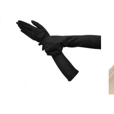
GUANTES DE ANTELINA LARGOS
PARA INVITADA PERFECTA EN
NEGRO
25,00
€