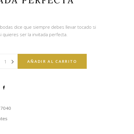
ADA PERFECTA
 bodas dice que siempre debes llevar tocado si
i quieres ser la invitada perfecta.
AÑADIR AL CARRITO
07040
ntes