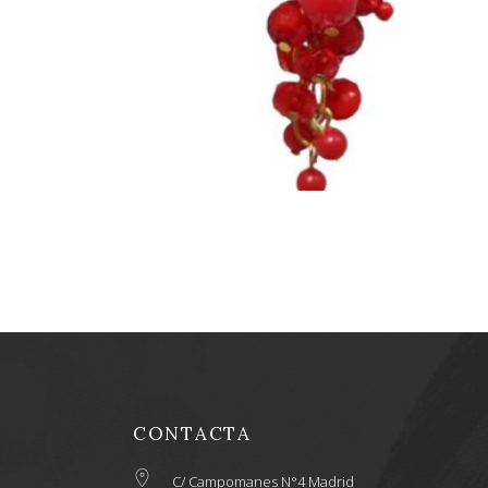
BOLITAS
15,00
€
CONTACTA
C/ Campomanes N°4 Madrid