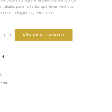
de piedra acrilica son la última tendencia de
 Ideales para invitadas que llevan vestidos
an estar elegantes y femeninas.
AÑADIR AL CARRITO
46
tería