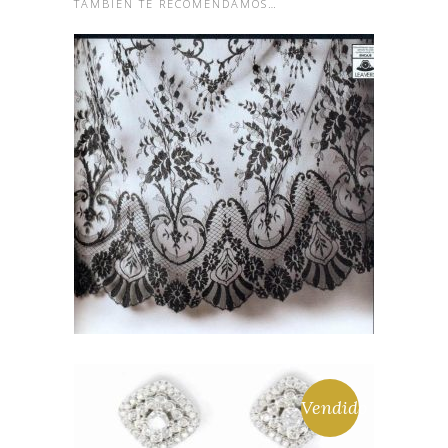
TAMBIÉN TE RECOMENDAMOS…
MANTILLA BLANCA PARA
NOVIA FABRICCIÓN
LEAVERS. 240CM X 120CM
321,10
€
Vendido