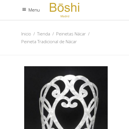
Menu
Inicio
/
Tienda
/
Peinetas Nácar
/
Peineta Tradicional de Nácar