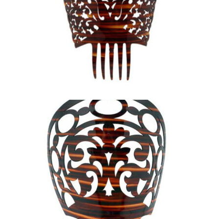
TEJA COLOR CAREY PARA
MANTILLA DE BODA
33,22
€
TEJA DE MANTILLA COLOR
CAREY
24,96
€