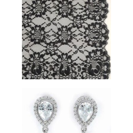
MANTILLA NEGRA
ECONÓMICA. 90CM X 210
CM
24,71
€
PENDIENTES DE PERLAS Y