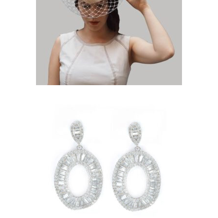
PHILLIPPA. TOCADO BEIG
DE SINAMAY Y VELO
110,00
€
PENDIENTES DE
CIRCONITAS FORMA OVAL
CON BAGUETTES
65,00
€