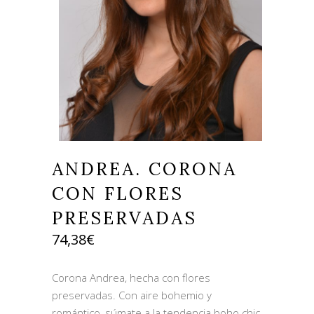
ANDREA. CORONA
CON FLORES
PRESERVADAS
74,38
€
Corona Andrea, hecha con flores
preservadas. Con aire bohemio y
romántico, súmate a la tendencia boho chic