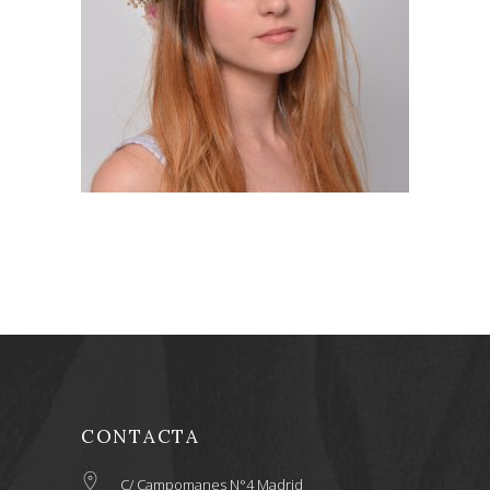
HELENA. CORONA CON
FLORES PRESERVADAS
74,38
€
CONTACTA
C/ Campomanes N°4 Madrid