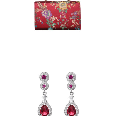
BOLSO DE INVITADA ROJO
BORDADO CON FLORES
41,32
€
PENDIENTES DE PLATA
RODIADA CON CHATONES
DE CIRCONITAS Y GOTA DE
COLOR ROJO
37,19
€