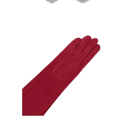
GUANTES PARA INVITADAS
A UNA BODA COLOR
BURDEOS
20,66
€