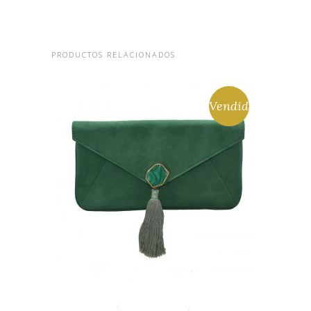
PRODUCTOS RELACIONADOS
Vendido
CARTERAS/BOLSOS DE
ANTE EN VERDE CON
CIERRE DE PIEDRA Y
BORLA
50,00
€
LEER MÁS