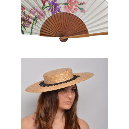
PINTADOS A MANO ARTE Y
TRADICIÓN. MA70
105,00
€
MONICA. CHEVALIER DE
PAJA CON TIRA DE
IMITACIÓN AZABACHE
85,00
€