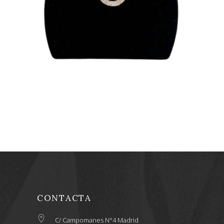
CLUTCH NEGRO CON
CIERRE DE AROS
25,00
€
CONTACTA
C/ Campomanes N°4 Madrid