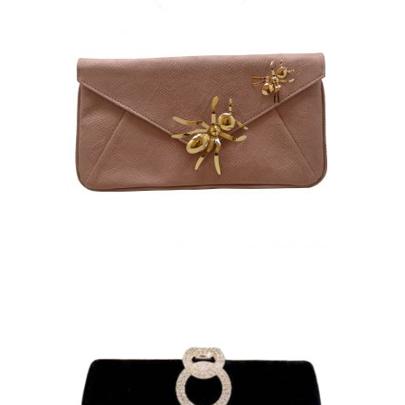
CARTERA/BOLSO EN ANTE
COLOR ROSA PALO CON
APLIQUES DE HORMIGAS
50,00
€