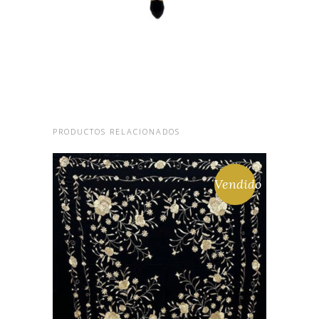
PRODUCTOS RELACIONADOS
Vendido
MANTÓN BORDADO A
MANO EN SEDA NATURAL
FLECO Y BORDADO EN
NEGRO
380,00
€
LEER MÁS