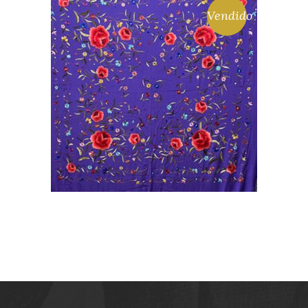
Vendido
MANTÓN DE SEDA
NATURAL MORADO
BORDADO A MANO EN
COLORES
420,00
€
LEER MÁS