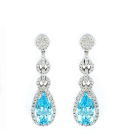
PENDIENTES DE CIRCONITAS
Y
CON GOTA AGUAMARINA
55,01
€