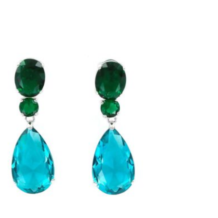
PENDIENTES DE PIEDRA VERDE
Y AGUAMARINA FACETADO CON
GARRAS
34,00
€