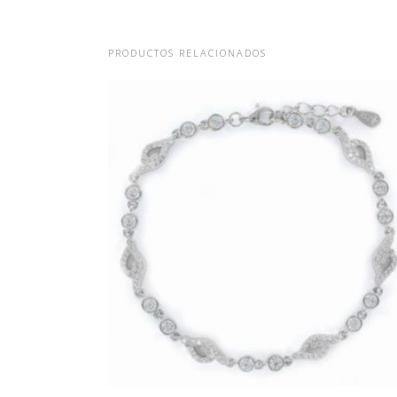
PRODUCTOS RELACIONADOS
PULSERA DE PLATA Y
CIRCONITAS CON CHATONES 
PIEZAS OJIVALES
44,55
€