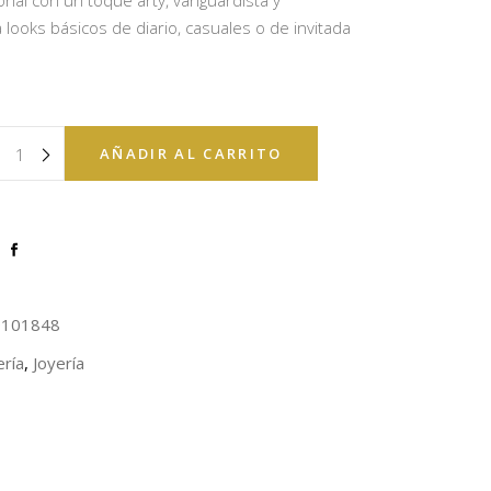
ional con un toque arty, vanguardista y
looks básicos de diario, casuales o de invitada
AÑADIR AL CARRITO
9101848
ería
,
Joyería